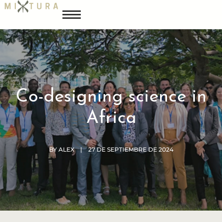
Co-designing science in
Africa
BY
ALEX
27 DE SEPTIEMBRE DE 2024